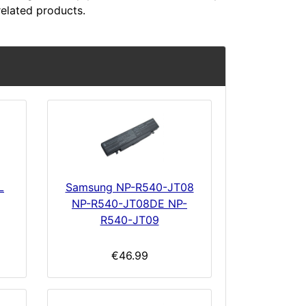
related products.
L
Samsung NP-R540-JT08
NP-R540-JT08DE NP-
R540-JT09
€46.99