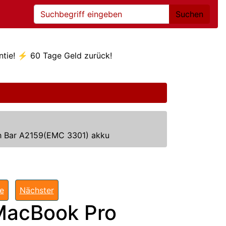
Suchen
ntie! ⚡ 60 Tage Geld zurück!
h Bar A2159(EMC 3301) akku
te
Nächster
MacBook Pro