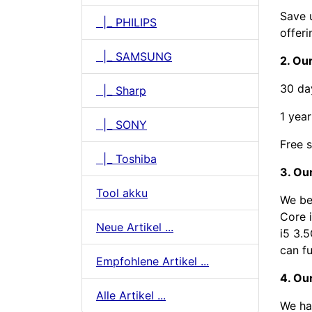
Save 
|_ PHILIPS
offeri
|_ SAMSUNG
2. Our
30 da
|_ Sharp
1 year
|_ SONY
Free s
|_ Toshiba
3. Our
Tool akku
We be
Core 
Neue Artikel ...
i5 3.
can fu
Empfohlene Artikel ...
4. Ou
Alle Artikel ...
We ha