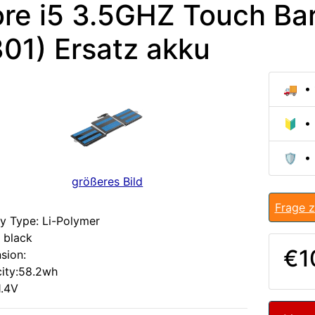
re i5 3.5GHZ Touch B
01) Ersatz akku
🚚 • 
🔰 • 
🛡️ •
größeres Bild
Frage z
ry Type: Li-Polymer
 black
€1
sion:
ity:58.2wh
1.4V