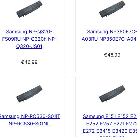
Samsung NP-Q320-
Samsung NP350E7C
FS09RU NP-Q320h NP-
A03RU NP350E7C-A04
Q320-JS01
€46.99
€46.99
Samsung NP-RC530-S01IT
Samsung E151 E152 E2
NP-RC530-S01NL
E252 E257 E271 E27
E272 E3415 E3420 E3