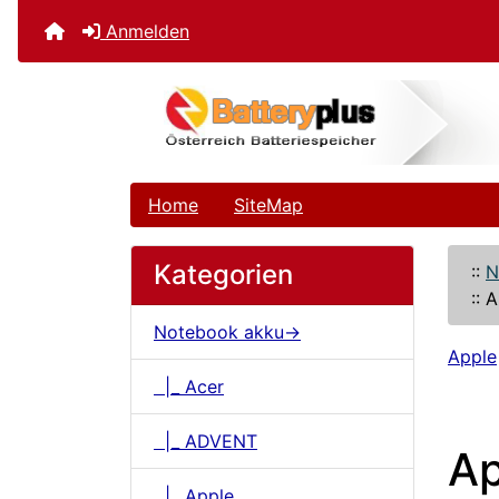
Anmelden
Home
SiteMap
Kategorien
::
N
::
A
Notebook akku->
Apple
|_ Acer
|_ ADVENT
Ap
|_ Apple