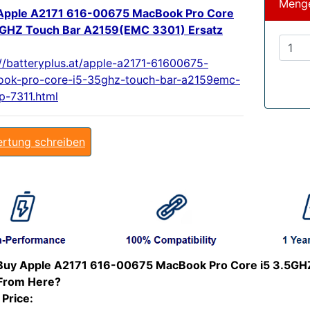
Meng
pple A2171 616-00675 MacBook Pro Core
5GHZ Touch Bar A2159(EMC 3301) Ersatz
://batteryplus.at/apple-a2171-61600675-
ok-pro-core-i5-35ghz-touch-bar-a2159emc-
p-7311.html
rtung schreiben
uy Apple A2171 616-00675 MacBook Pro Core i5 3.5GH
From Here?
 Price: