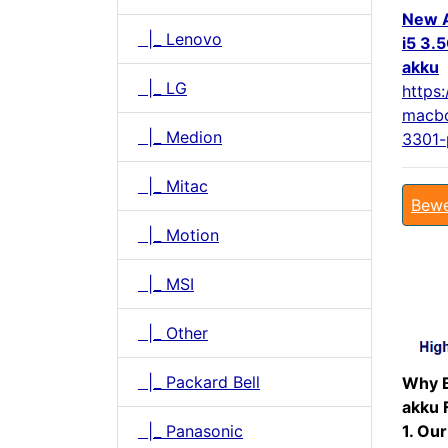
New A
|_ Lenovo
i5 3.
akku
|_ LG
https
macbo
|_ Medion
3301-
|_ Mitac
Bewe
|_ Motion
|_ MSI
|_ Other
|_ Packard Bell
Why B
akku 
|_ Panasonic
1. Our