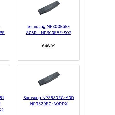
-
Samsung NP300E5E-
BE
S06RU NP300E5E-S07
€46.99
51
Samsung NP3530EC-A0D
2
NP3530EC-A0DDX
52