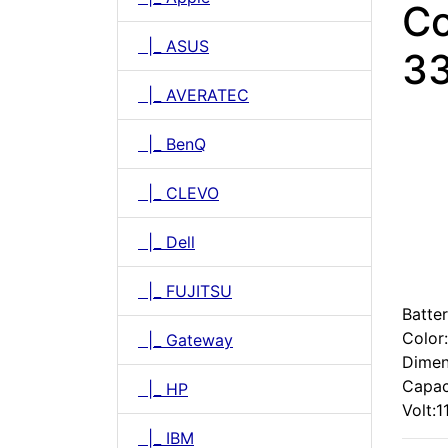
Co
|_ ASUS
33
|_ AVERATEC
|_ BenQ
|_ CLEVO
|_ Dell
|_ FUJITSU
Batte
Color:
|_ Gateway
Dimen
Capac
|_ HP
Volt:1
|_ IBM