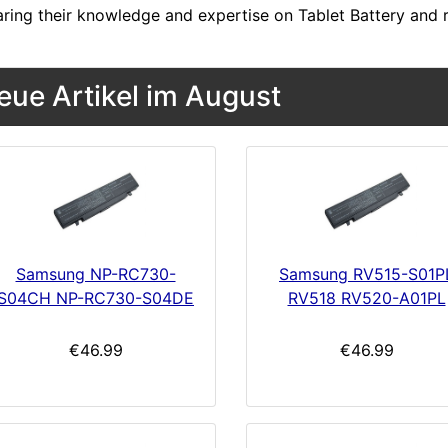
aring their knowledge and expertise on Tablet Battery and 
eue Artikel im August
Samsung NP-RC730-
Samsung RV515-S01P
S04CH NP-RC730-S04DE
RV518 RV520-A01PL
€46.99
€46.99