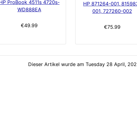
HP ProBook 4511s 4720s-
HP 871264-001, 81598
WD888EA
001, 727260-002
€49.99
€75.99
Dieser Artikel wurde am Tuesday 28 April, 2