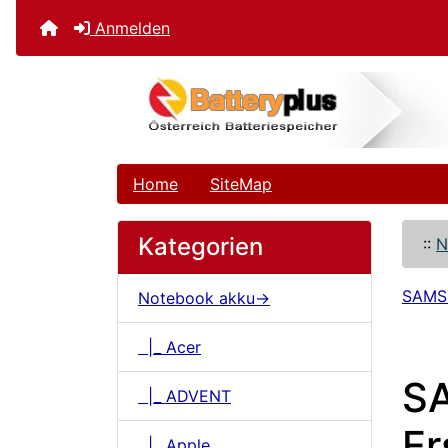
Anmelden
Home
SiteMap
Kategorien
::
N
SAM
Notebook akku->
|_ Acer
S
|_ ADVENT
Er
|_ Apple