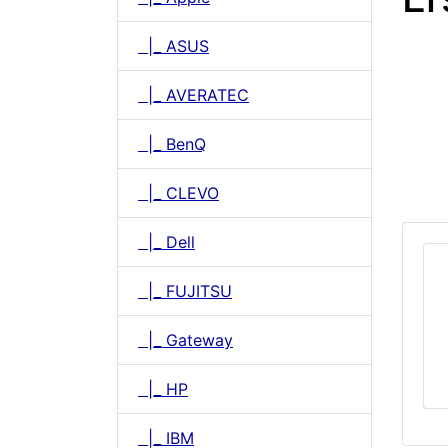
|_ ASUS
|_ AVERATEC
|_ BenQ
|_ CLEVO
|_ Dell
|_ FUJITSU
|_ Gateway
|_ HP
|_ IBM