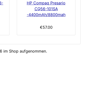
3-
HP Compaq Presario
CQ56-101SA
-4400mAh/8800mah
€57.00
026 im Shop aufgenommen.