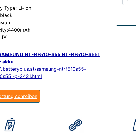
y Type: Li-ion
:black
sion:
ity:4400mAh
1.1V
SAMSUNG NT-RF510-S55 NT-RF510-S55L
z akku
://batteryplus.at/samsung-ntrf510s55-
10s55l-p-3421.html
rtung schreiben