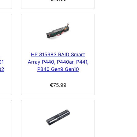
0
HP 815983 RAID Smart
01
Array P440, P440ar, P441,
02
P840 Gen9 Gen10
€75.99