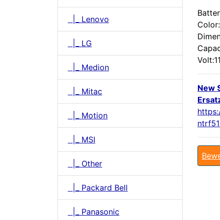
Batter
|_ Lenovo
Color
Dimen
|_ LG
Capac
Volt:1
|_ Medion
New 
|_ Mitac
Ersat
https
|_ Motion
ntrf5
|_ MSI
Bewe
|_ Other
|_ Packard Bell
|_ Panasonic