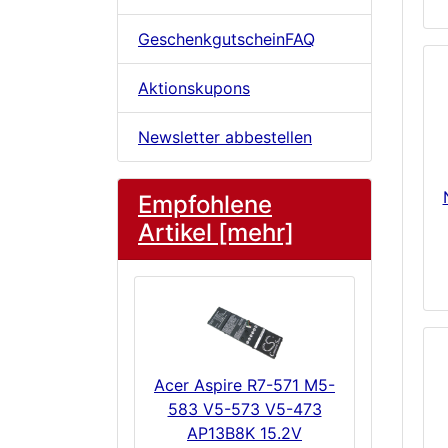
GeschenkgutscheinFAQ
Aktionskupons
Newsletter abbestellen
Empfohlene
Artikel [mehr]
Acer Aspire R7-571 M5-
583 V5-573 V5-473
AP13B8K 15.2V