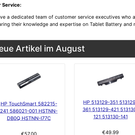
r Service:
ve a dedicated team of customer service executives who a
aring their knowledge and expertise on Tablet Battery and 
eue Artikel im August
HP 513129-351 51312
HP TouchSmart 582215-
361 513129-421 51313
241 586021-001 HSTNN-
121 513130-141
DB0Q HSTNN-I77C
€49.99
€57.00