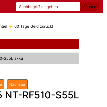
Suchen
ntie! ⚡ 60 Tage Geld zurück!
0-S55L akku
te
Nächster
 NT-RF510-S55L