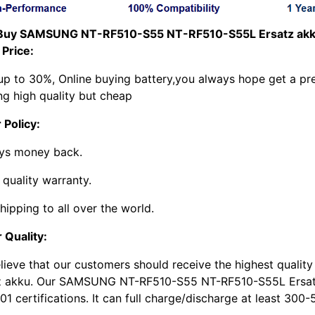
Buy SAMSUNG NT-RF510-S55 NT-RF510-S55L Ersatz akk
 Price:
up to 30%, Online buying battery,you always hope get a pre
ng high quality but cheap
 Policy:
ys money back.
 quality warranty.
hipping to all over the world.
 Quality:
lieve that our customers should receive the highest qu
z akku. Our SAMSUNG NT-RF510-S55 NT-RF510-S55L Ersatz
1 certifications. It can full charge/discharge at least 300-