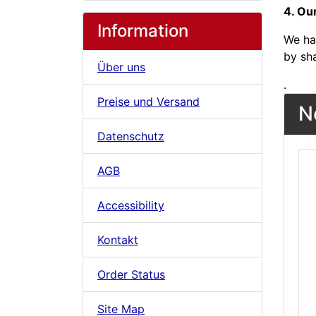
4. Ou
Information
We ha
by sh
Über uns
.
Preise und Versand
N
Datenschutz
AGB
Accessibility
Kontakt
Order Status
Site Map