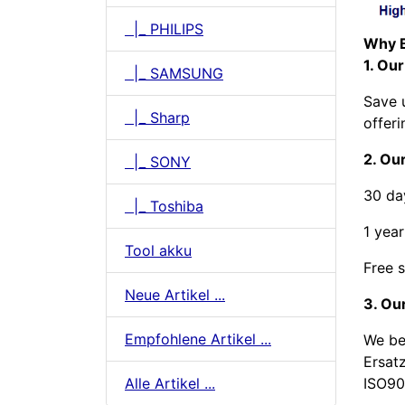
|_ PHILIPS
Why 
1. Our
|_ SAMSUNG
Save 
|_ Sharp
offeri
2. Our
|_ SONY
30 da
|_ Toshiba
1 year
Tool akku
Free s
Neue Artikel ...
3. Our
Empfohlene Artikel ...
We be
Ersat
ISO900
Alle Artikel ...