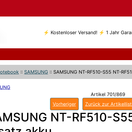
⚡ Kostenloser Versand! ⚡ 1 Jahr Gara
otebook
::
SAMSUNG
::
SAMSUNG NT-RF510-S55 NT-RF51
SUNG
Artikel 701/869
Vorheriger
Zurück zur Artikellis
AMSUNG NT-RF510-S55
satz akku