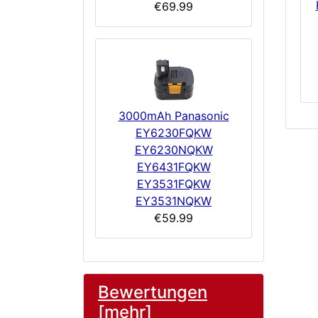
€69.99
3000mAh Panasonic
EY6230FQKW
EY6230NQKW
EY6431FQKW
EY3531FQKW
EY3531NQKW
€59.99
Bewertungen
[mehr]