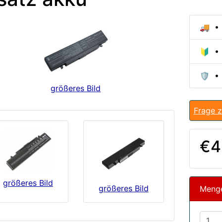
🚚 • 
🔰 • 
🛡️ •
größeres Bild
Frage z
€4
größeres Bild
größeres Bild
Meng