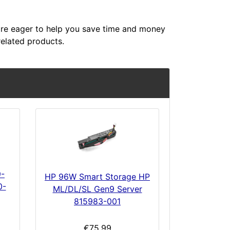
re eager to help you save time and money
related products.
9-
HP 96W Smart Storage HP
0-
ML/DL/SL Gen9 Server
815983-001
€75.99