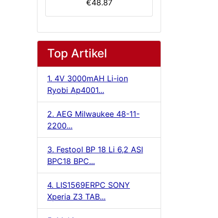
€48.87
Top Artikel
1. 4V 3000mAH Li-ion
Ryobi Ap4001...
2. AEG Milwaukee 48-11-
2200...
3. Festool BP 18 Li 6,2 ASI
BPC18 BPC...
4. LIS1569ERPC SONY
Xperia Z3 TAB...