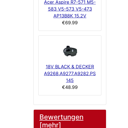
Acer Aspire R7-571 M5-
583 V5-573 V5-473
AP13B8K 15.2V
€69.99
18V BLACK & DECKER
A9268,A9277,A9282,PS
145
€48.99
Bewertungen
[mehr]