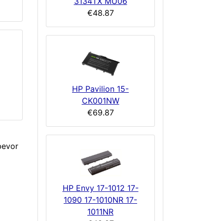
3134TX MU06
€48.87
HP Pavilion 15-
CK001NW
€69.87
bevor
HP Envy 17-1012 17-
1090 17-1010NR 17-
1011NR