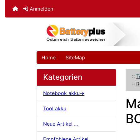
Anmelden
Home
SiteMap
Kategorien
::
T
::
R
Notebook akku->
Ma
Tool akku
B
Neue Artikel ...
Empfohlene Artikel ...