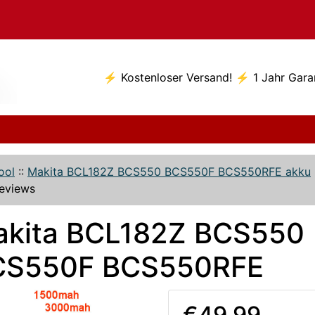
⚡ Kostenloser Versand! ⚡ 1 Jahr Gara
ool
::
Makita BCL182Z BCS550 BCS550F BCS550RFE akku
eviews
kita BCL182Z BCS550
CS550F BCS550RFE
€49.99