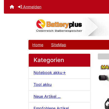
Anmelden
Home
SiteMap
Kategorien
Se
Notebook akku->
Tool akku
Neue Artikel ...
Empfohlene Artikel ...