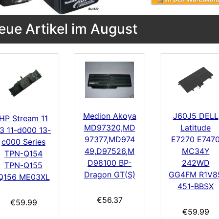
eue Artikel im August
Medion Akoya
J60J5 DELL
HP Stream 11
MD97320,MD
Latitude
3 11-d000 13-
97377,MD974
E7270 E747
c000 Series
49,D97526,M
MC34Y
TPN-Q154
D98100 BP-
242WD
TPN-Q155
Dragon GT(S)
GG4FM R1V8
Q156 ME03XL
451-BBSX
€56.37
€59.99
€59.99