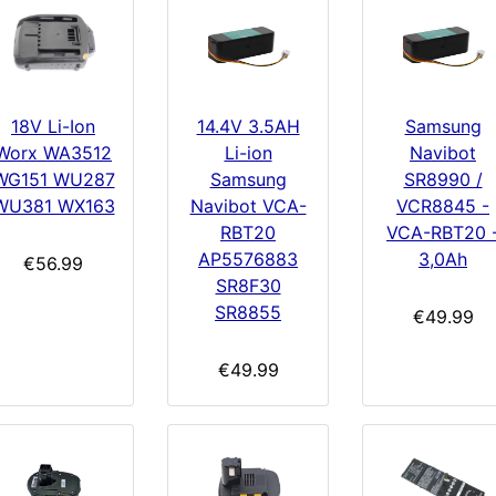
18V Li-Ion
14.4V 3.5AH
Samsung
Worx WA3512
Li-ion
Navibot
WG151 WU287
Samsung
SR8990 /
WU381 WX163
Navibot VCA-
VCR8845 -
RBT20
VCA-RBT20 
AP5576883
3,0Ah
€56.99
SR8F30
SR8855
€49.99
€49.99