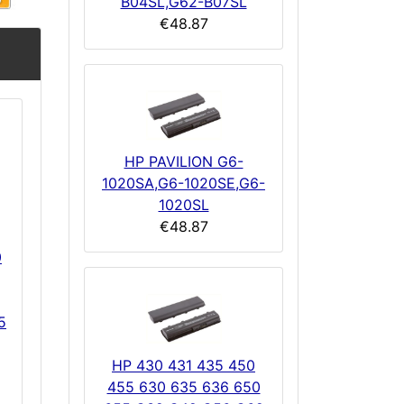
B04SL,G62-B07SL
€48.87
HP PAVILION G6-
1020SA,G6-1020SE,G6-
1020SL
€48.87
0
5
HP 430 431 435 450
455 630 635 636 650