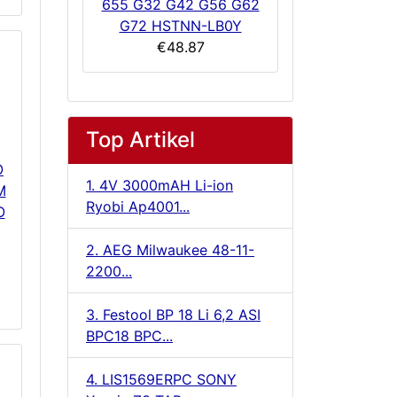
655 G32 G42 G56 G62
G72 HSTNN-LB0Y
€48.87
Top Artikel
O
1. 4V 3000mAH Li-ion
M
Ryobi Ap4001...
O
2. AEG Milwaukee 48-11-
2200...
3. Festool BP 18 Li 6,2 ASI
BPC18 BPC...
4. LIS1569ERPC SONY