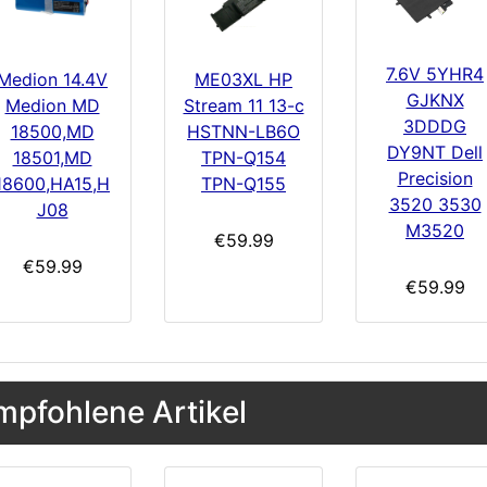
7.6V 5YHR4
Medion 14.4V
ME03XL HP
GJKNX
Medion MD
Stream 11 13-c
3DDDG
18500,MD
HSTNN-LB6O
DY9NT Dell
18501,MD
TPN-Q154
Precision
18600,HA15,H
TPN-Q155
3520 3530
J08
M3520
€59.99
€59.99
€59.99
mpfohlene Artikel