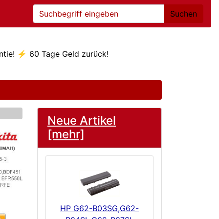
Suchen
ntie! ⚡ 60 Tage Geld zurück!
Neue Artikel
elow
[mehr]
HP G62-B03SG,G62-