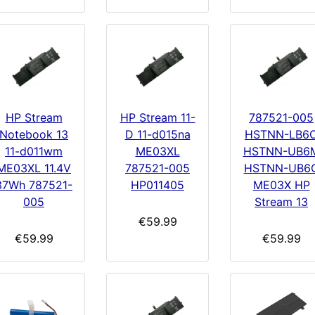
HP Stream
HP Stream 11-
787521-005
Notebook 13
D 11-d015na
HSTNN-LB6
11-d011wm
ME03XL
HSTNN-UB6
ME03XL 11.4V
787521-005
HSTNN-UB6
37Wh 787521-
HP011405
ME03X HP
005
Stream 13
€59.99
€59.99
€59.99