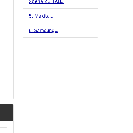
Xperia Z3 TAB...
5. Makita...
6. Samsung...