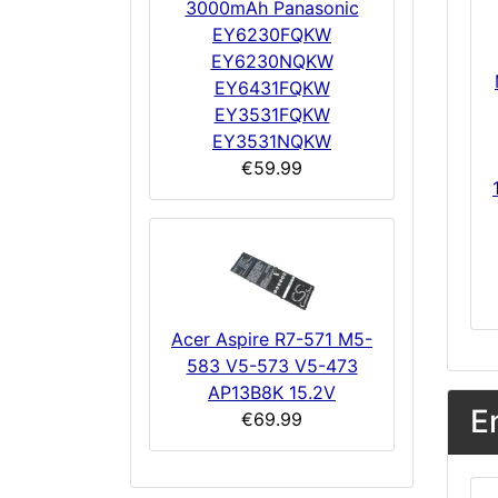
3000mAh Panasonic
EY6230FQKW
EY6230NQKW
EY6431FQKW
EY3531FQKW
EY3531NQKW
€59.99
Acer Aspire R7-571 M5-
583 V5-573 V5-473
AP13B8K 15.2V
E
€69.99