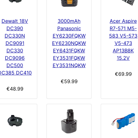
3000mAh
Dewalt 18V
Acer Aspire
Panasonic
DC390
R7-571 M5-
EY6230FQKW
DC330N
583 V5-573
EY6230NQKW
DC9091
V5-473
EY6431FQKW
DC330
AP13B8K
EY3531FQKW
DC9096
15.2V
EY3531NQKW
DC500
DC385 DC410
€69.99
€59.99
€48.99